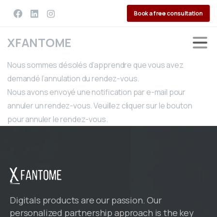
Book a free consultation
XFANTOME
Nous sommes désolés d’apprendre que vous avez
demandé l’annulation du rendez-vous.
Nous avons envoyé une notification par e-mail pour
annuler un rendez-vous. Veuillez cliquer sur le bouton
pour annuler le rendez-vous.
Digitals products are our passion. Our
personalized partnership approach is the key